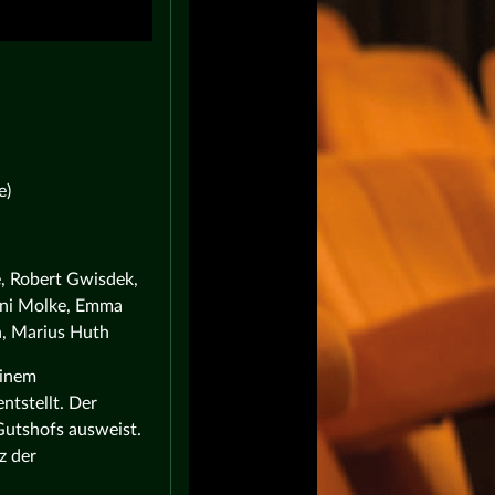
e)
, Robert Gwisdek,
nni Molke, Emma
n, Marius Huth
einem
ntstellt. Der
 Gutshofs ausweist.
z der