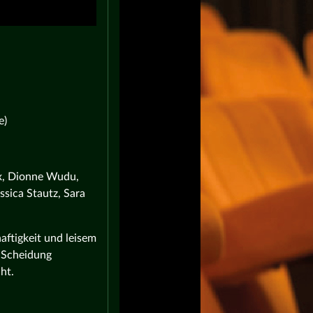
e)
ax, Dionne Wudu,
ssica Stautz, Sara
aftigkeit und leisem
e Scheidung
ht.