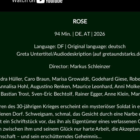
ROSE
94 Min. | DE, AT | 2026
Language: DF | Original language: deutsch
Greta Untertitel/Audiodeskription (auf gretaundstarks.d
Director: Markus Schleinzer
ndra Hüller, Caro Braun, Marisa Growaldt, Godehard Giese, Rob
Annalisa Hohl, Augustino Renken, Maurice Leonhard, Anni Molk
Bastian Trost, Sven-Eric Bechtolf, Rainer Egger, Anne Klein, Ma
ren des 30-jährigen Krieges erscheint ein mysteriöser Soldat in 
enen Dorf. Schweigsam, schmal, das Gesicht durch eine Narbe e
t ein Schriftstück vor, das ihn als Eigentümer eines verlassenen
 zwischen ihm und seinem Glück nur harte Arbeit, die Akzeptan
schaft – und sein erschütterndes Geheimnis…