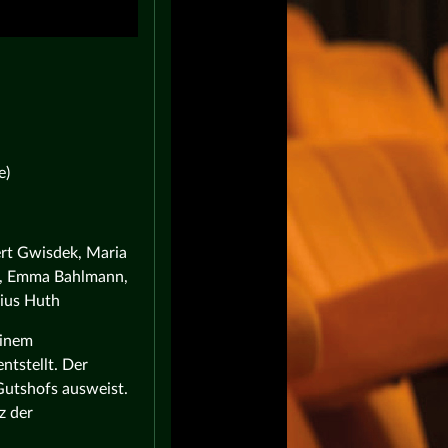
e)
ert Gwisdek, Maria
e, Emma Bahlmann,
rius Huth
einem
ntstellt. Der
 Gutshofs ausweist.
z der