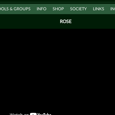
OOLS & GROUPS
INFO
SHOP
SOCIETY
LINKS
IN
ROSE