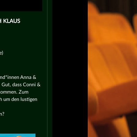
H KLAUS
e)
und*innen Anna &
. Gut, dass Conni &
bekommen. Zum
h um den lustigen
n?