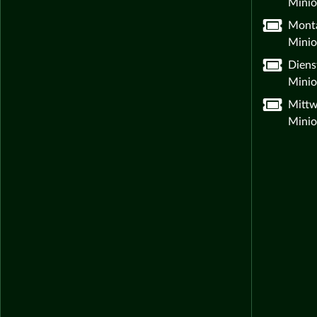
Minio
Monta
Minio
Diens
Minio
Mittw
Minio