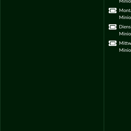
Minio
Monta
Minio
Diens
Minio
Mittw
Minio