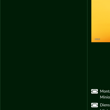
Monta
Minio
Diens