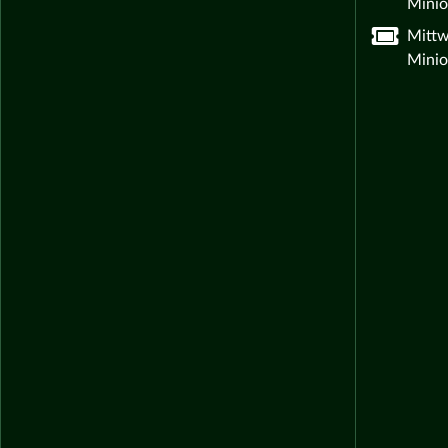
Minio
Mittw
Minio