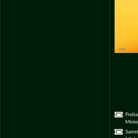
Freit
Minio
Samst