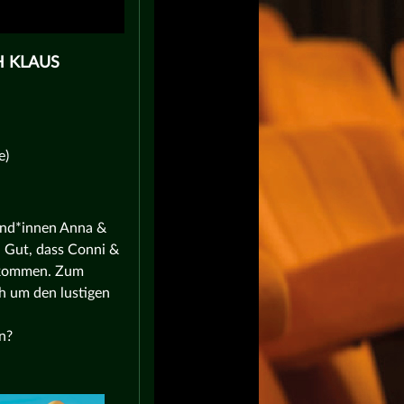
H KLAUS
e)
und*innen Anna &
. Gut, dass Conni &
bekommen. Zum
h um den lustigen
n?