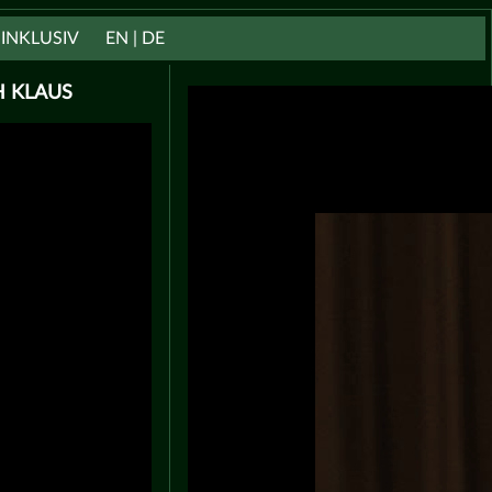
INKLUSIV
EN | DE
H KLAUS