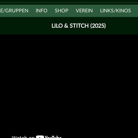
LE/GRUPPEN
INFO
SHOP
VEREIN
LINKS/KINOS
LILO & STITCH (2025)