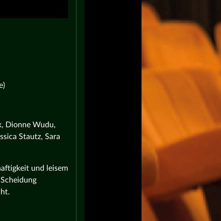
e)
ax, Dionne Wudu,
ssica Stautz, Sara
aftigkeit und leisem
e Scheidung
ht.