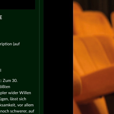
iption (auf
l
t: Zum 30.
rößten
pler wider Willen
gen, lässt sich
samkeit, vor allem
a noch schwerer, auf