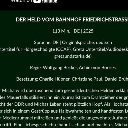
DER HELD VOM BAHNHOF FRIEDRICHSTRASSE
113 Min. | DE | 2025
Sprache: DF | Originalsprache: deutsch
tertitel für Hörgeschädigte (CCAP), Greta Untertitel/Audiodeskr
gretaundstarks.de)
Regie: Wolfgang Becker, Achim von Borries
Besetzung: Charlie Hübner, Christiane Paul, Daniel Brüh
r Micha wird überraschend zum gesamtdeutschen Helden erklär
es Mauerfalls stilisiert ihn ein Journalist zum Drahtzieher der g
ht der DDR und Michas Leben steht plötzlich Kopf. Als Hochsta
 er sich in einem Gestrüpp aus Halbwahrheiten und handfesten Lü
m Medienrummel mitreißen und genießt die ungewohnte Aufmerk
la trifft. Eine Liebesgeschichte bahnt sich an und macht es Mich