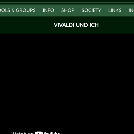
OOLS & GROUPS
INFO
SHOP
SOCIETY
LINKS
IN
VIVALDI UND ICH