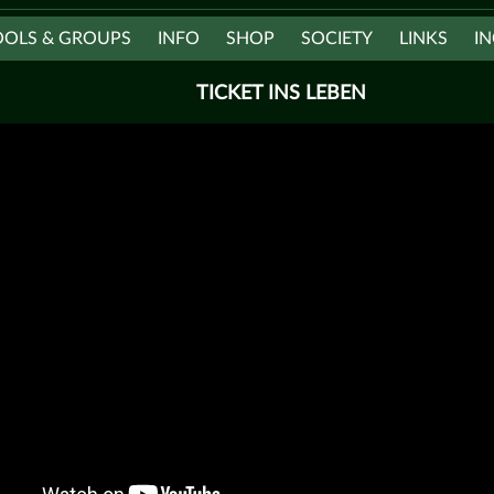
OOLS & GROUPS
INFO
SHOP
SOCIETY
LINKS
IN
TICKET INS LEBEN