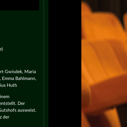
e)
ert Gwisdek, Maria
e, Emma Bahlmann,
rius Huth
einem
ntstellt. Der
 Gutshofs ausweist.
z der