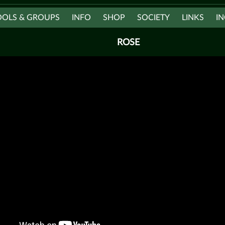
OOLS & GROUPS
INFO
SHOP
SOCIETY
LINKS
IN
ROSE