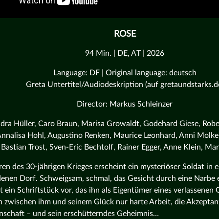
ROSE
94 Min. | DE, AT | 2026
Language: DF | Original language: deutsch
Greta Untertitel/Audiodeskription (auf gretaundstarks.d
Director: Markus Schleinzer
ndra Hüller, Caro Braun, Marisa Growaldt, Godehard Giese, Rob
Annalisa Hohl, Augustino Renken, Maurice Leonhard, Anni Molk
Bastian Trost, Sven-Eric Bechtolf, Rainer Egger, Anne Klein, Ma
ren des 30-jährigen Krieges erscheint ein mysteriöser Soldat in 
enen Dorf. Schweigsam, schmal, das Gesicht durch eine Narbe e
t ein Schriftstück vor, das ihn als Eigentümer eines verlassenen
 zwischen ihm und seinem Glück nur harte Arbeit, die Akzeptan
schaft – und sein erschütterndes Geheimnis…