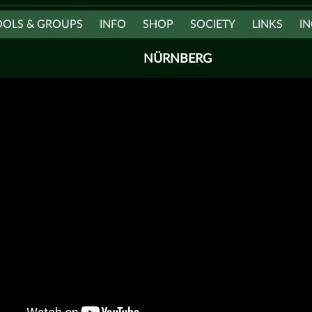
OOLS & GROUPS
INFO
SHOP
SOCIETY
LINKS
IN
NÜRNBERG