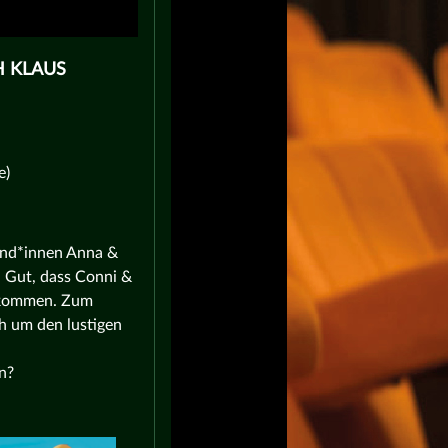
H KLAUS
e)
und*innen Anna &
. Gut, dass Conni &
bekommen. Zum
h um den lustigen
n?