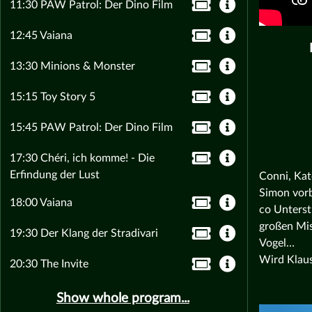
11:30 PAW Patrol: Der Dino Film
12:45 Vaiana
13:30 Minions & Monster
15:15 Toy Story 5
15:45 PAW Patrol: Der Dino Film
17:30 Chéri, ich komme! - Die
Erfindung der Lust
Conni, Kat
Simon vorb
18:00 Vaiana
co Unterst
großen Mis
19:30 Der Klang der Stradivari
Vogel…
Wird Klaus
20:30 The Invite
Show whole program...