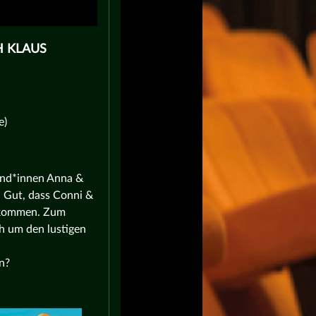
H KLAUS
e)
und*innen Anna &
. Gut, dass Conni &
bekommen. Zum
h um den lustigen
n?