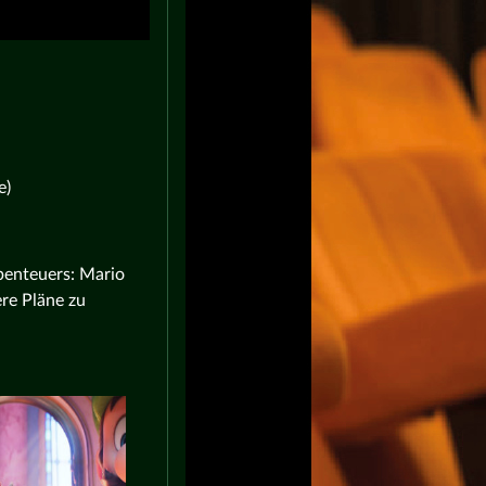
e)
benteuers: Mario
re Pläne zu