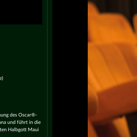
e)
lmung des Oscar®-
na und führt in die
ten Halbgott Maui