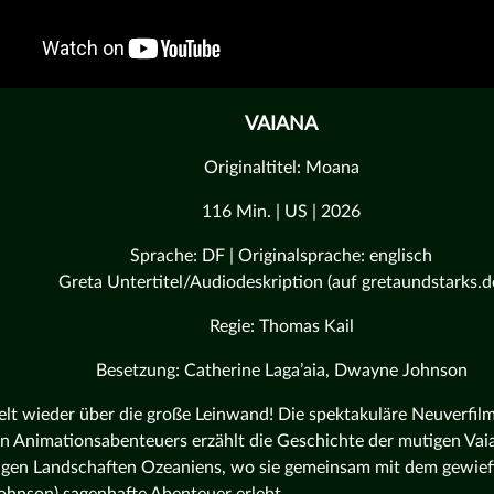
VAIANA
Originaltitel: Moana
116 Min. | US | 2026
Sprache: DF | Originalsprache: englisch
Greta Untertitel/Audiodeskription (auf gretaundstarks.d
Regie: Thomas Kail
Besetzung: Catherine Laga’aia, Dwayne Johnson
elt wieder über die große Leinwand! Die spektakuläre Neuverfi
n Animationsabenteuers erzählt die Geschichte der mutigen Vaia
igen Landschaften Ozeaniens, wo sie gemeinsam mit dem gewief
hnson) sagenhafte Abenteuer erlebt.