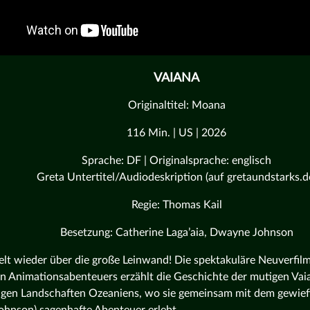
VAIANA
Originaltitel: Moana
116 Min. | US | 2026
Sprache: DF | Originalsprache: englisch
Greta Untertitel/Audiodeskription (auf gretaundstarks.d
Regie: Thomas Kail
Besetzung: Catherine Laga’aia, Dwayne Johnson
elt wieder über die große Leinwand! Die spektakuläre Neuverfi
n Animationsabenteuers erzählt die Geschichte der mutigen Vaia
igen Landschaften Ozeaniens, wo sie gemeinsam mit dem gewief
hnson) sagenhafte Abenteuer erlebt.