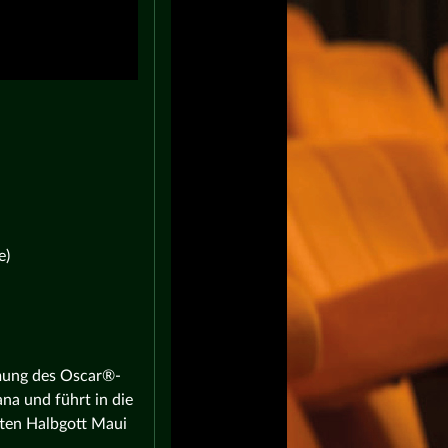
e)
lmung des Oscar®-
na und führt in die
ten Halbgott Maui