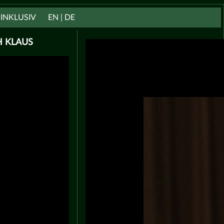
INKLUSIV
EN | DE
H KLAUS