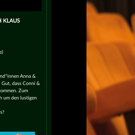
H KLAUS
e)
und*innen Anna &
. Gut, dass Conni &
bekommen. Zum
h um den lustigen
n?