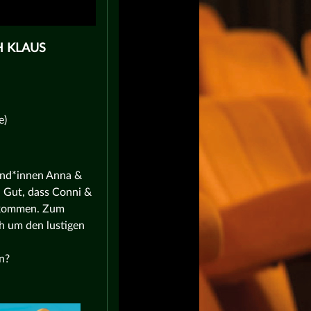
H KLAUS
e)
und*innen Anna &
. Gut, dass Conni &
bekommen. Zum
h um den lustigen
n?