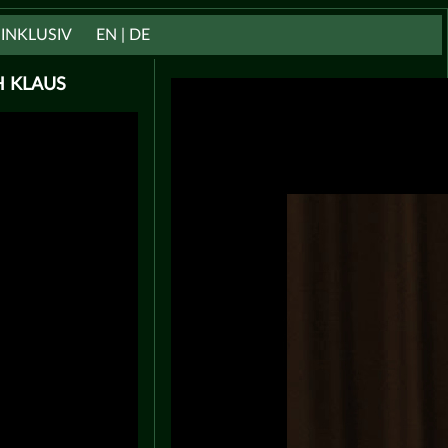
INKLUSIV
EN | DE
H KLAUS